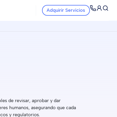
Navbar Servicios
Navbar
Adquirir Servicios
es de revisar, aprobar y dar
seres humanos, asegurando que cada
cos y regulatorios.