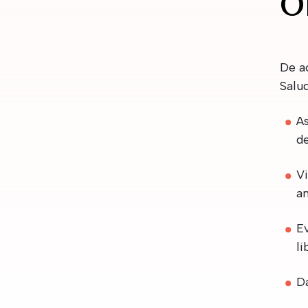
O
De a
Salud
As
de
Vi
an
Ev
li
Da