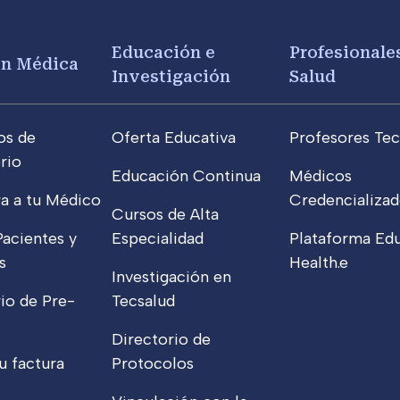
Educación e
Profesionales
ón Médica
Investigación
Salud
os de
Oferta Educativa
Profesores Tec
rio
Educación Continua
Médicos
a a tu Médico
Credencializad
Cursos de Alta
Pacientes y
Especialidad
Plataforma Edu
s
Health.e
Investigación en
io de Pre-
Tecsalud
Directorio de
u factura
Protocolos