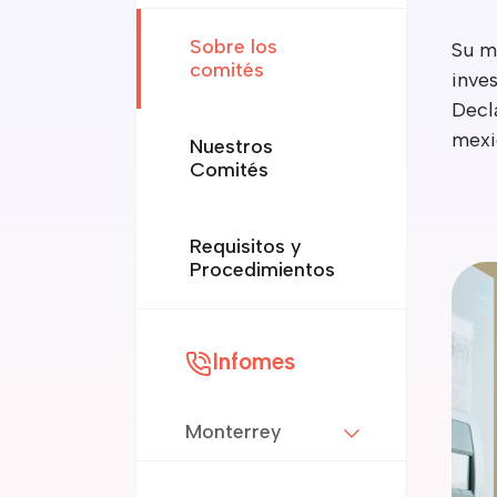
Sobre los
Su mi
comités
inve
Decla
mexi
Nuestros
Comités
Requisitos y
Procedimientos
Infomes
Monterrey