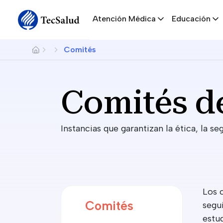
Main navigation
Skip to main content
Atención Médica
Educación
Breadcrumb
Comités
Comités de
Instancias que garantizan la ética, la se
Los 
Comités
segu
estud