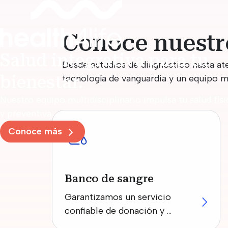
Conoce nuestr
Salud integrativa para tu
Desde estudios de diagnóstico hasta at
bienestar.
tecnología de vanguardia y un equipo m
Nuestro equipo multidisciplinario impulsa tu salud fís
y preventiva.
Conoce más
Banco de sangre
Garantizamos un servicio 
confiable de donación y 
suministro de sangre.