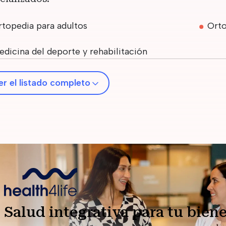
rtopedia para adultos
Orto
dicina del deporte y rehabilitación
er el listado completo
Salud integrativa para tu biene