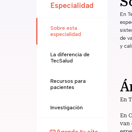
S
Especialidad
En T
espe
Sobre esta
sist
especialidad
de v
y cal
La diferencia de
TecSalud
Recursos para
Á
pacientes
En T
Investigación
En O
van 
Agenda tu cita
espe