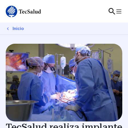
Sitewide Alert
Skip to main content
Breadcrumb
Inicio
TecSalud realiza implante