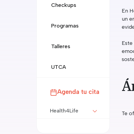
Checkups
​En 
un e
Programas
evide
Este
Talleres
emoc
soste
UTCA
Á
Agenda tu cita
Health4Life
Te of