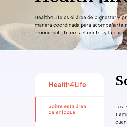
Health4Life es el área de bienestar y p
manera coordinada para acompañarte más
emocional. ¡Tú eres el centro y la part
S
Health4Life
Sobre esta área
Las 
de enfoque
tiem
cuan