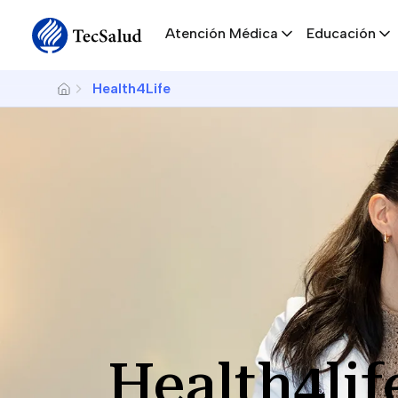
Navegación principal
Skip to main content
Atención Médica
Educación
Breadcrumb
Health4Life
Health4lif