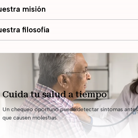
estra misión
estra filosofía
Cuida tu salud a tiempo
Un chequeo oportuno puede detectar síntomas antes
que causen molestias.