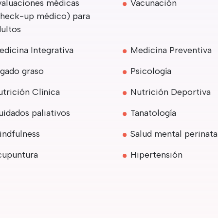
valuaciones médicas
Vacunación
check-up médico) para
dultos
dicina Integrativa
Medicina Preventiva
ígado graso
Psicología
trición Clínica
Nutrición Deportiva
idados paliativos
Tanatología
indfulness
Salud mental perinata
cupuntura
Hipertensión