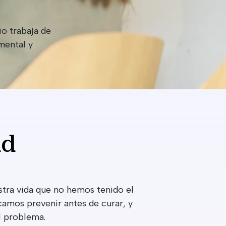
io trabaja de
mental y
ad
tra vida que no hemos tenido el
camos prevenir antes de curar, y
el problema.