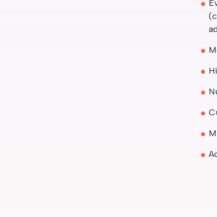
E
(
a
Me
H
Nu
Cu
M
A