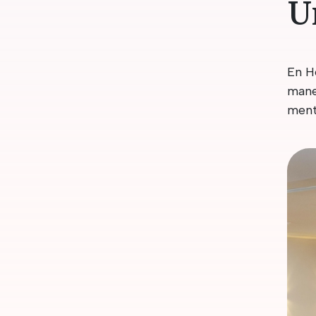
U
En H
mane
ment