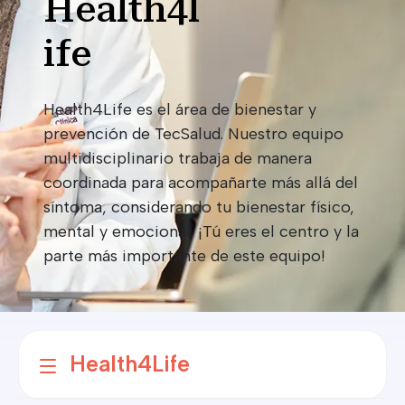
Health4l
ife
Health4Life es el área de bienestar y
prevención de TecSalud. Nuestro equipo
multidisciplinario trabaja de manera
coordinada para acompañarte más allá del
síntoma, considerando tu bienestar físico,
mental y emocional. ¡Tú eres el centro y la
parte más importante de este equipo!​
Health4Life