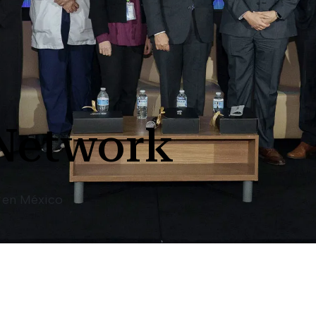
Network
d en México