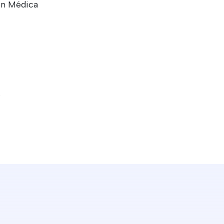
ón Médica
.