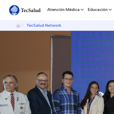
Navegación principal
Sitewide Alert
Skip to main content
Atención Médica
Educación
Breadcrumb
TecSalud Network