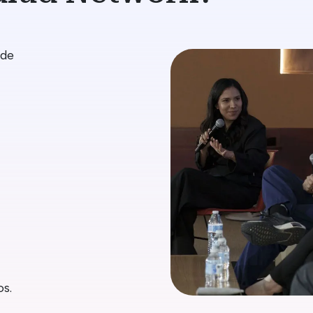
 de
os.