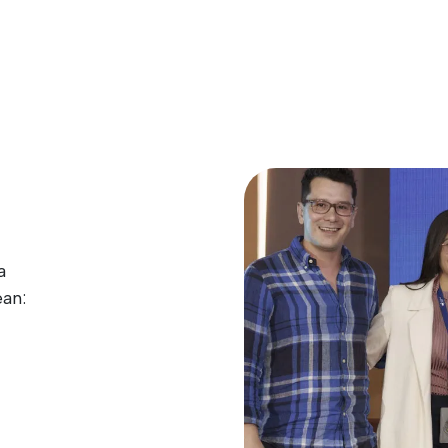
a
ean: