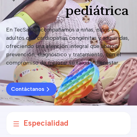
pediátrica
En TecSalud acompañamos a niñas, niños y
adultos con cardiopatías congénitas y adquiridas,
ofreciendo una atención integral que abarca
prevención, diagnóstico y tratamiento, con el
compromiso de mejorar su salud y bienestar.
Contáctanos
Especialidad