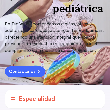
pediátrica
En TecSalud acompañamos a niñas, niños y
adultos con cardiopatías congénitas y adquiridas,
ofreciendo una atención integral que abarca
prevención, diagnóstico y tratamiento, con el
compromiso de mejorar su salud y bienestar.
Contáctanos
Especialidad