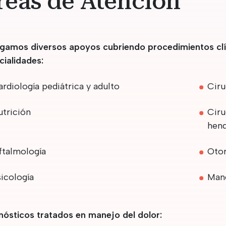
reas de Atención
gamos diversos apoyos cubriendo procedimientos clíni
cialidades:
rdiología pediátrica y adulto
Ciru
utrición
Ciru
hend
ftalmología
Otor
icología
Mane
nósticos tratados en manejo del dolor: