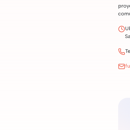
proy
comu
U
Sa
Te
f