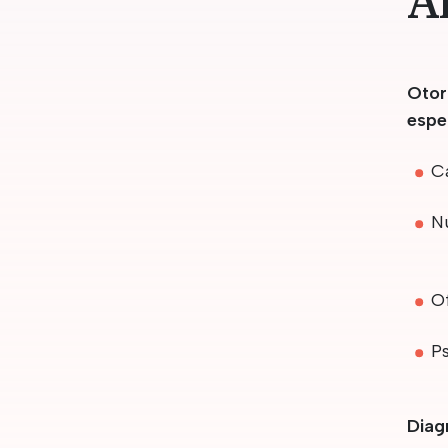
Á
Otor
espe
Ca
N
O
Ps
Diag