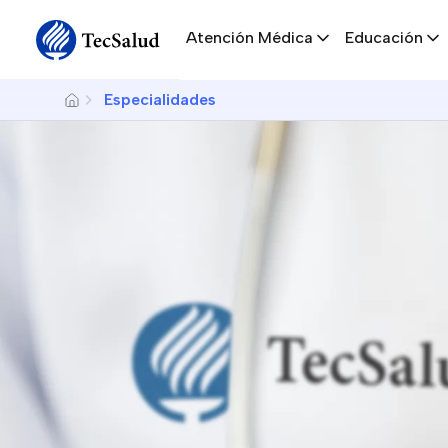
Navegación principal
Sitewide Alert
Skip to main content
Atención Médica
Educación
Breadcrumb
Especialidades