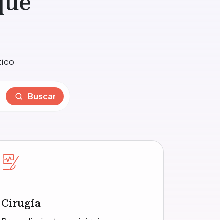
que
tico
Buscar
Cirugía