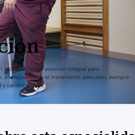
ción
 TecSalud brinda atención integral para
, el diagnóstico y el tratamiento adecuado, siempre
y calidad de vida.