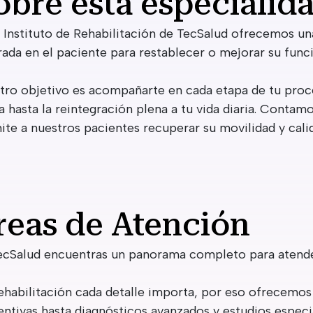
obre esta especialid
 Instituto de Rehabilitación de TecSalud ofrecemos una
rada en el paciente para restablecer o mejorar su funci
tro objetivo es acompañarte en cada etapa de tu proce
a hasta la reintegración plena a tu vida diaria. Conta
ite a nuestros pacientes recuperar su movilidad y calid
reas de Atención
ecSalud encuentras un panorama completo para atender
ehabilitación cada detalle importa, por eso ofrecemos
entivas hasta diagnósticos avanzados y estudios especi