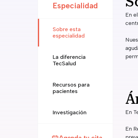
S
Especialidad
En el
cent
Sobre esta
especialidad
Nues
agud
perm
La diferencia
TecSalud
Recursos para
pacientes
Á
En T
Investigación
En R
prev
Agenda tu cita