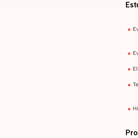
Est
Ev
Ev
El
Te
Hi
Pro