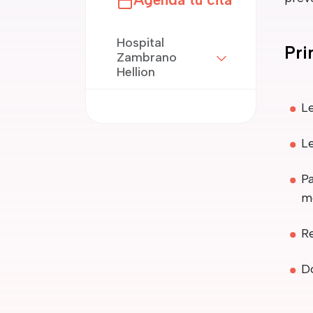
Hospital
Pri
Zambrano
Hellion
L
L
Pa
m
R
D