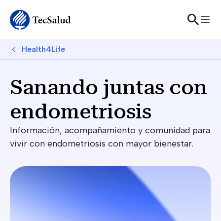
Sitewide Alert
Skip to main content
Breadcrumb
Health4Life
Sanando juntas con
endometriosis
Información, acompañamiento y comunidad para
vivir con endometriosis con mayor bienestar.