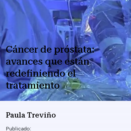
Cáncer de próstata:
avances que están
redefiniendo el
tratamiento
Paula Treviño
Publicado: