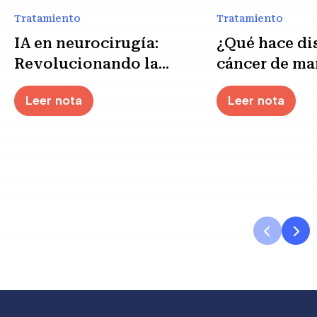
Tratamiento
Tratamiento
IA en neurocirugía:
¿Qué hace dis
Revolucionando la
cáncer de ma
cirugía de tumores
negativo?
Leer nota
Leer nota
cerebrales