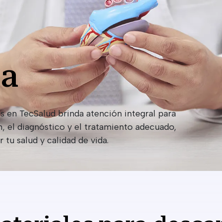
ía
 en TecSalud brinda atención integral para
 el diagnóstico y el tratamiento adecuado,
tu salud y calidad de vida.