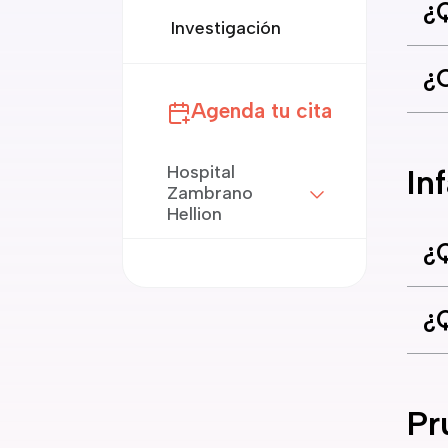
¿Q
Investigación
¿C
Agenda tu cita
Hospital
In
Zambrano
Hellion
¿Q
¿Q
Pr