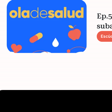
Ep.5
suba
Escúc