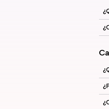
¿Q
¿
Ca
¿Q
¿P
¿C