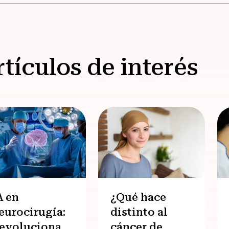
rtículos de interés
A en
¿Qué hace
eurocirugía:
distinto al
evolucionando
cáncer de