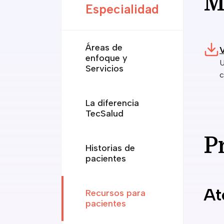
M
Especialidad
Áreas de
V
enfoque y
U
Servicios
c
La diferencia
TecSalud
P
Historias de
pacientes
At
Recursos para
pacientes