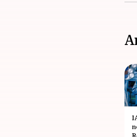
A
I
n
R