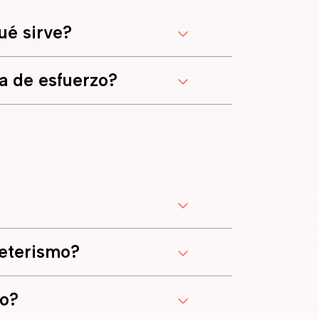
ué sirve?
 de esfuerzo?
teterismo?
mo?