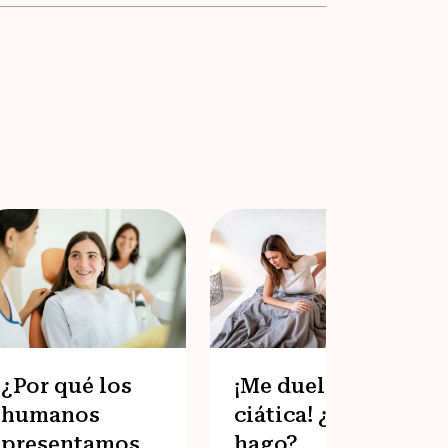
¿Por qué los
¡Me duele la
humanos
ciática! ¿Qué
presentamos
hago?