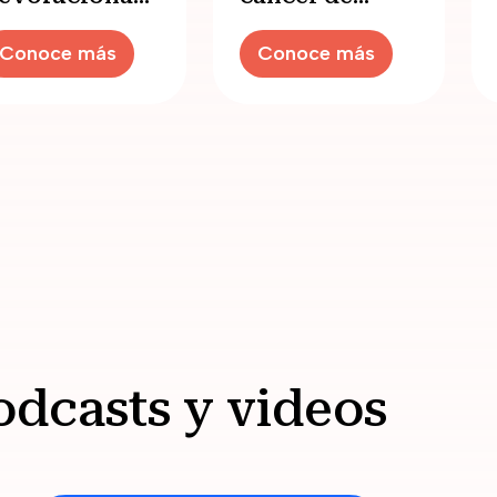
a cirugía de
mama triple
Conoce más
Conoce más
umores
negativo?
erebrales
odcasts y videos