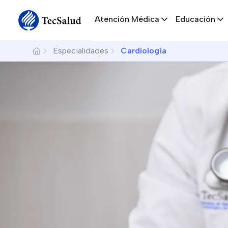
Navegación principal
Skip to main content
Atención Médica
Educación
Breadcrumb
Especialidades
Cardiología