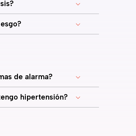
sis?
riesgo?
omas de alarma?
 tengo hipertensión?