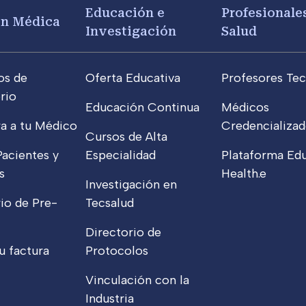
Educación e
Profesionales
ón Médica
Investigación
Salud
os de
Oferta Educativa
Profesores Tec
rio
Educación Continua
Médicos
a a tu Médico
Credencializad
Cursos de Alta
Pacientes y
Especialidad
Plataforma Edu
s
Health.e
Investigación en
io de Pre-
Tecsalud
Directorio de
u factura
Protocolos
Vinculación con la
Industria