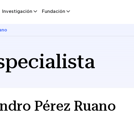
Investigación
Fundación
uano
specialista
jandro Pérez Ruano