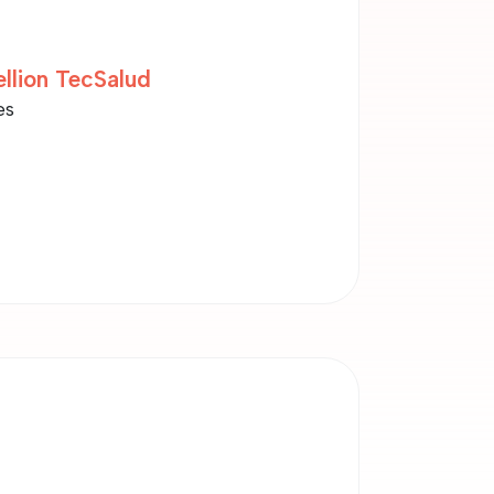
llion TecSalud
es