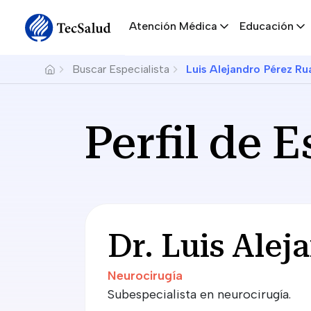
Navegación principal
Skip to main content
Atención Médica
Educación
Breadcrumb
Buscar Especialista
Luis Alejandro Pérez R
Perfil de E
Dr. Luis Ale
Neurocirugía
Subespecialista en neurocirugía.