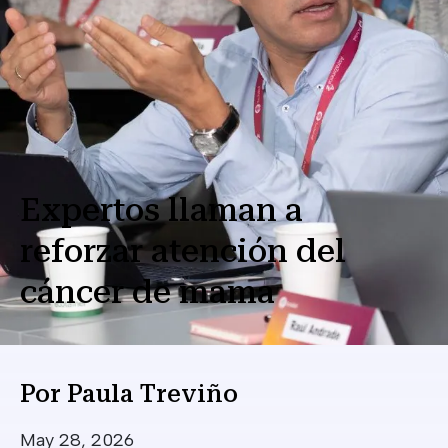
Expertos llaman a
reforzar atención del
cáncer de mama
Por
Paula Treviño
Date
May 28, 2026