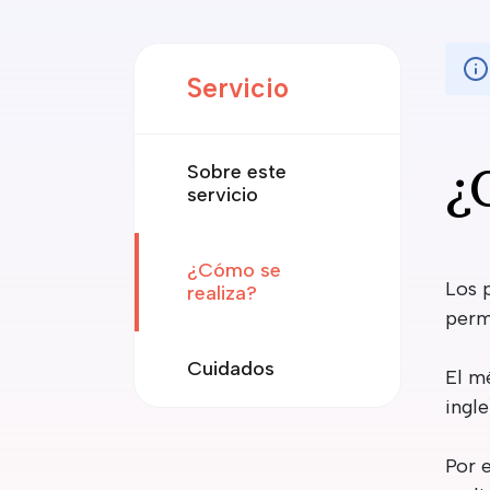
Servicio
Sobre este
¿
servicio
¿Cómo se
Los 
realiza?
perm
Cuidados
El m
ingle
Por 