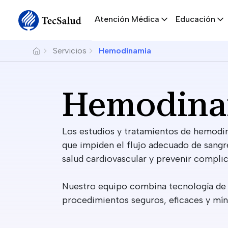
Navegación principal
Skip to main content
Atención Médica
Educación
Breadcrumb
Servicios
Hemodinamia
Hemodina
Los estudios y tratamientos de hemodi
que impiden el flujo adecuado de sangre
salud cardiovascular y prevenir compli
Nuestro equipo combina tecnología de 
procedimientos seguros, eficaces y mí