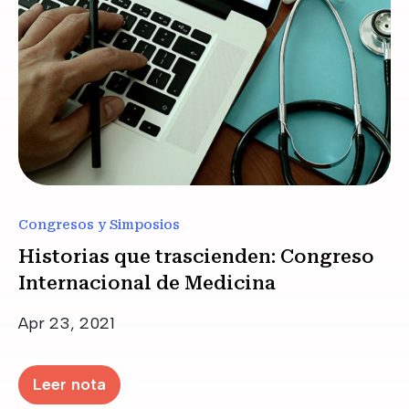
Congresos y Simposios
Historias que trascienden: Congreso
Internacional de Medicina
Date
Apr 23, 2021
Leer nota