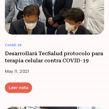
Covid-19
Desarrollará TecSalud protocolo para
terapia celular contra COVID-19
Date
May 11, 2021
Leer nota