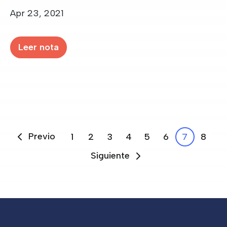
Date
Apr 23, 2021
Leer nota
Pagination
Previo
1
2
3
4
5
6
7
8
Previous page
Página
Página
Página
Página
Página
Página
Página
Págin
Siguiente
Next page